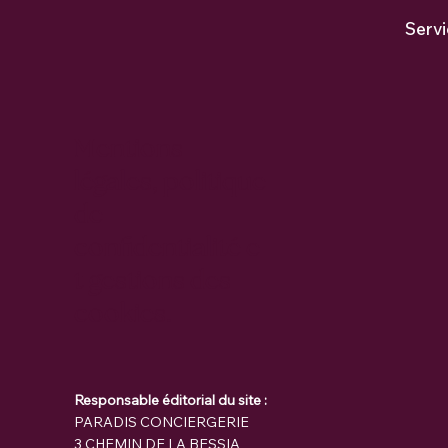
Serv
Mentions
légales, politique
de
confidentialité e
t gestions des
cookies.
Responsable éditorial du site :
PARADIS CONCIERGERIE
3 CHEMIN DE LA BESSIA