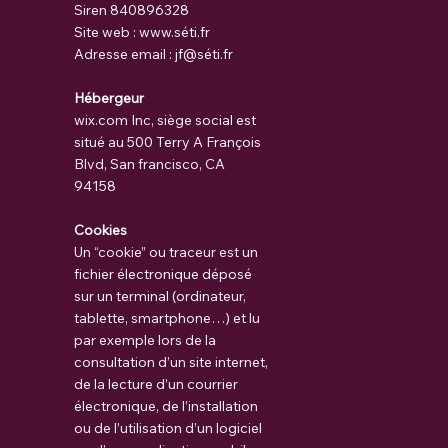
Siren 840896328
Site web :
www.s
éti.fr
Adresse email : jf@séti.fr​
Hébergeur
wix.com Inc, siège social est
situé au 500 Terry A François
Blvd, San francisco, CA
94158
Cookies
Un “cookie” ou traceur est un
fichier électronique déposé
sur un terminal (ordinateur,
tablette, smartphone…) et lu
par exemple lors de la
consultation d’un site internet,
de la lecture d’un courrier
électronique, de l’installation
ou de l’utilisation d’un logiciel